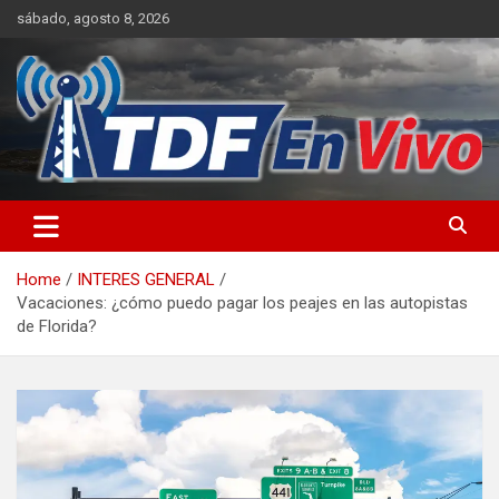
Skip
sábado, agosto 8, 2026
to
content
sitio web de noticias
Home
INTERES GENERAL
Vacaciones: ¿cómo puedo pagar los peajes en las autopistas
de Florida?