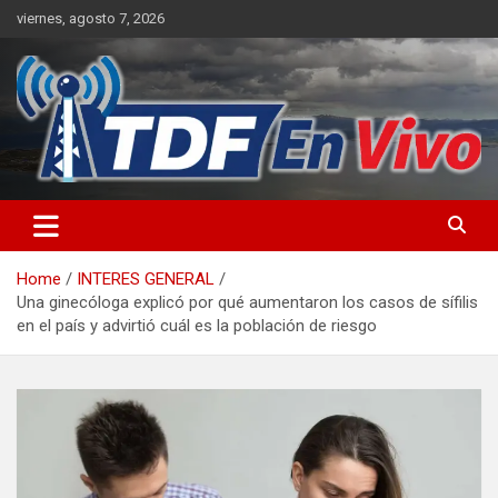
Skip
viernes, agosto 7, 2026
to
content
sitio web de noticias
Home
INTERES GENERAL
Una ginecóloga explicó por qué aumentaron los casos de sífilis
en el país y advirtió cuál es la población de riesgo