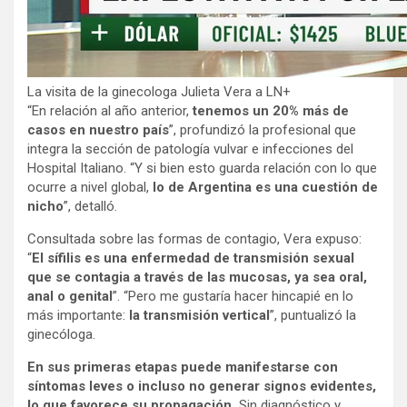
La visita de la ginecologa Julieta Vera a LN+
“En relación al año anterior,
tenemos un 20% más de
casos en nuestro país
”, profundizó la profesional que
integra la sección de patología vulvar e infecciones del
Hospital Italiano. “Y si bien esto guarda relación con lo que
ocurre a nivel global,
lo de Argentina es una cuestión de
nicho
”, detalló.
Consultada sobre las formas de contagio, Vera expuso:
“
El sífilis es una enfermedad de transmisión sexual
que se contagia a través de las mucosas, ya sea oral,
anal o genital
”. “Pero me gustaría hacer hincapié en lo
más importante:
la transmisión vertical
”, puntualizó la
ginecóloga.
En sus primeras etapas puede manifestarse con
síntomas leves o incluso no generar signos evidentes,
lo que favorece su propagación.
Sin diagnóstico y