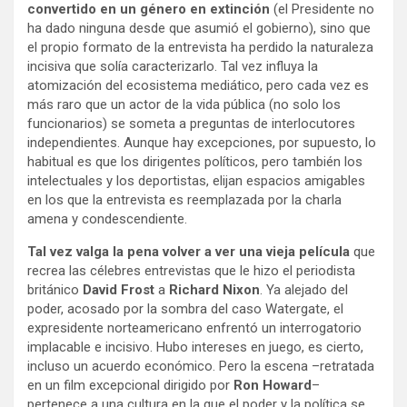
convertido en un género en extinción
(el Presidente no
ha dado ninguna desde que asumió el gobierno), sino que
el propio formato de la entrevista ha perdido la naturaleza
incisiva que solía caracterizarlo. Tal vez influya la
atomización del ecosistema mediático, pero cada vez es
más raro que un actor de la vida pública (no solo los
funcionarios) se someta a preguntas de interlocutores
independientes. Aunque hay excepciones, por supuesto, lo
habitual es que los dirigentes políticos, pero también los
intelectuales y los deportistas, elijan espacios amigables
en los que la entrevista es reemplazada por la charla
amena y condescendiente.
Tal vez valga la pena volver a ver una vieja película
que
recrea las célebres entrevistas que le hizo el periodista
británico
David Frost
a
Richard Nixon
. Ya alejado del
poder, acosado por la sombra del caso Watergate, el
expresidente norteamericano enfrentó un interrogatorio
implacable e incisivo. Hubo intereses en juego, es cierto,
incluso un acuerdo económico. Pero la escena –retratada
en un film excepcional dirigido por
Ron Howard
–
pertenece a una cultura en la que el poder y la política se