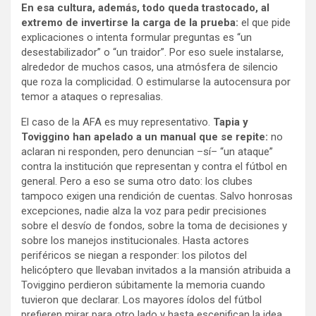
En esa
cultura, además, todo queda trastocado, al
extremo de invertirse la carga
de la prueba:
el que pide
explicaciones o intenta formular preguntas es “un
desestabilizador” o “un traidor”. Por eso suele instalarse,
alrededor de muchos casos, una atmósfera de silencio
que roza la complicidad. O estimularse la autocensura por
temor a ataques o represalias.
El caso de la AFA es muy representativo.
Tapia y
Toviggino han apelado a un manual
que se repite:
no
aclaran ni responden, pero denuncian –sí– “un ataque”
contra la institución que representan y contra el fútbol en
general. Pero a eso se suma otro dato: los clubes
tampoco exigen una rendición de cuentas. Salvo honrosas
excepciones, nadie alza la voz para pedir precisiones
sobre el desvío de fondos, sobre la toma de decisiones y
sobre los manejos institucionales. Hasta actores
periféricos se niegan a responder: los pilotos del
helicóptero que llevaban invitados a la mansión atribuida a
Toviggino perdieron súbitamente la memoria cuando
tuvieron que declarar. Los mayores ídolos del fútbol
prefieren mirar para otro lado y hasta escenifican la idea