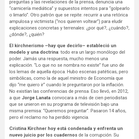
preguntas y las revelaciones de la prensa, denuncia una
“carnicería mediática” y supuestos intentos para “golpearlo
o limarlo”. Otro patrón que se repite: recurrir a una retórica
ampulosa y victimista (“nos quieren voltear”) para eludir
explicaciones concretas y terrenales: ¿por qué?, ¿cuándo?,
¿dónde?, ¿quién?
El kirchnerismo –hay que decirlo– estableció un
modelo y una doctrina
: todo era un largo monólogo del
poder. Jamás una respuesta, mucho menos una
explicación. “Lo que no se nombra no existe” fue uno de
los lemas de aquella época. Hubo escenas patéticas, pero
simbólicas, como la de aquel ministro de Economía que
dijo “me quiero ir” cuando le preguntaron por la inflación.
No existían las conferencias de prensa. Eso llevó, en 2012,
a que
Jorge Lanata
convocara a más de cien periodistas
que se unieron en su programa de televisión bajo una
misma premisa: “Queremos preguntar”. Pasaron 14 años,
pero el reclamo no ha perdido vigencia.
Cristina Kirchner hoy está condenada y enfrenta un
nuevo juicio por los cuadernos
de la corrupción. Su