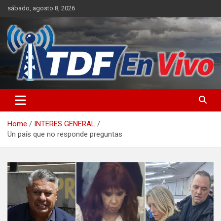
Skip
sábado, agosto 8, 2026
to
content
sitio web de noticias
Home
INTERES GENERAL
Un país que no responde preguntas