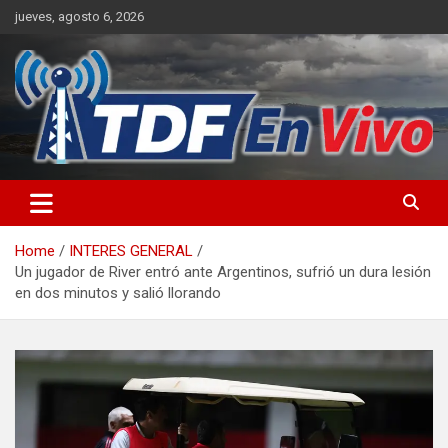
Skip
jueves, agosto 6, 2026
to
content
sitio web de noticias
Home
INTERES GENERAL
Un jugador de River entró ante Argentinos, sufrió un dura lesión
en dos minutos y salió llorando