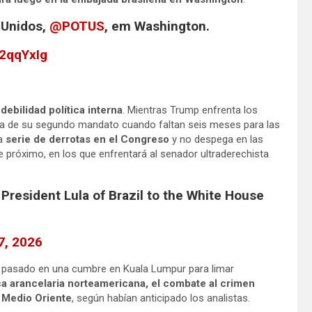
 Unidos,
@POTUS
, em Washington.
g2qqYxIg
e
debilidad política interna
. Mientras Trump enfrenta los
va de su segundo mandato cuando faltan seis meses para las
na
serie de derrotas en el Congreso
y no despega en las
 próximo, en los que enfrentará al senador ultraderechista
resident Lula of Brazil to the White House
7, 2026
e pasado en una cumbre en Kuala Lumpur para limar
ica arancelaria norteamericana, el combate al crimen
n Medio Oriente
, según habían anticipado los analistas.