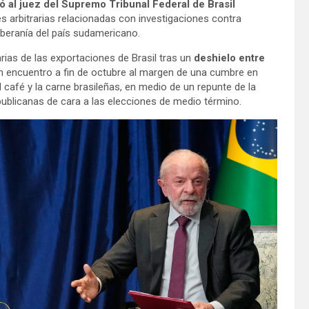
 al juez del Supremo Tribunal Federal de Brasil
s arbitrarias relacionadas con investigaciones contra
oberanía del país sudamericano.
ias de las exportaciones de Brasil tras un
deshielo entre
un encuentro a fin de octubre al margen de una cumbre en
l café y la carne brasileñas, en medio de un repunte de la
epublicanas de cara a las elecciones de medio término.