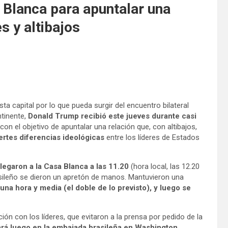
 Blanca para apuntalar una
s y altibajos
capital por lo que pueda surgir del encuentro bilateral
ntinente,
Donald Trump recibió este jueves durante casi
con
el objetivo de apuntalar una relación que, con altibajos,
uertes diferencias ideológicas
entre los líderes de Estados
llegaron a la Casa Blanca a las 11.20
(hora local, las 12.20
rasileño se dieron un apretón de manos. Mantuvieron una
una hora y media (el doble de lo previsto), y luego se
ón con los líderes, que evitaron a la prensa por pedido de la
ará luego en la embajada brasileña en Washington
.