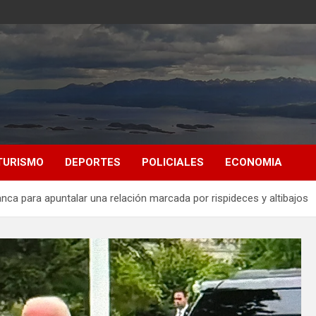
TURISMO
DEPORTES
POLICIALES
ECONOMIA
anca para apuntalar una relación marcada por rispideces y altibajos