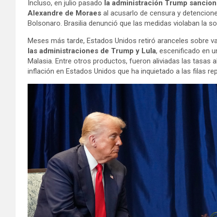
Incluso, en julio pasado
la administración Trump sancionó
Alexandre de Moraes
al acusarlo de censura y detencione
Bolsonaro. Brasilia denunció que las medidas violaban la s
Meses más tarde, Estados Unidos retiró aranceles sobre var
las administraciones de Trump y Lula
, escenificado en 
Malasia. Entre otros productos, fueron aliviadas las tasas a
inflación en Estados Unidos que ha inquietado a las filas r