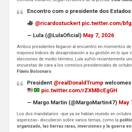
Encontro com o presidente dos Estados
@ricardostuckert
pic.twitter.com/bf
— Lula (@LulaOficial)
May 7, 2026
Ambos presidentes llegaron al encuentro en momentos d
mayores índices de desaprobación a su gestión en lo que 
elecciones de medio término, Lula sufrió recientemente u
encuestas de cara a los comicios presidenciales de octubre
Flávio Bolsonaro
.
President
@realDonaldTrump
welcomes P
pic.twitter.com/rZXMBcEgGH
— Margo Martin (@MargoMartin47)
May 
Los dos mandatarios -que ya se habían reunido en octubr
asperezas- discutieron sobre varios temas, como la
polít
organizado, las tierras raras, inversiones y la guerra e