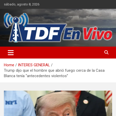
Skip
sábado, agosto 8, 2026
to
content
sitio web de noticias
Home
INTERES GENERAL
Trump dijo que el hombre que abrió fuego cerca de la Casa
Blanca tenía “antecedentes violentos”