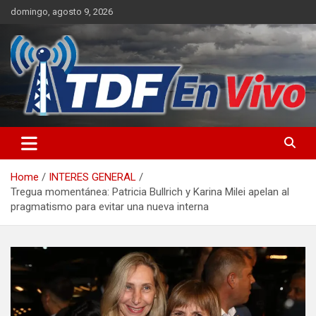
Skip
domingo, agosto 9, 2026
to
content
sitio web de noticias
Home
INTERES GENERAL
Tregua momentánea: Patricia Bullrich y Karina Milei apelan al
pragmatismo para evitar una nueva interna