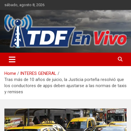
Skip
sábado, agosto 8, 2026
to
content
sitio web de noticias
Home
INTERES GENERAL
Tras más de 10 años de juicio, la Justicia porteña resolvió que
los conductores de apps deben ajustarse a las normas de taxis
y remises