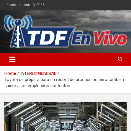
Skip
sábado, agosto 8, 2026
to
content
sitio web de noticias
Home
INTERES GENERAL
Toyota se prepara para un récord de producción pero también
quiere a los empleados contentos