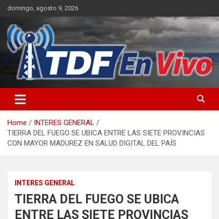
Skip
domingo, agosto 9, 2026
to
content
sitio web de noticias
Home
INTERES GENERAL
TIERRA DEL FUEGO SE UBICA ENTRE LAS SIETE PROVINCIAS
CON MAYOR MADUREZ EN SALUD DIGITAL DEL PAÍS
INTERES GENERAL
TIERRA DEL FUEGO SE UBICA
ENTRE LAS SIETE PROVINCIAS