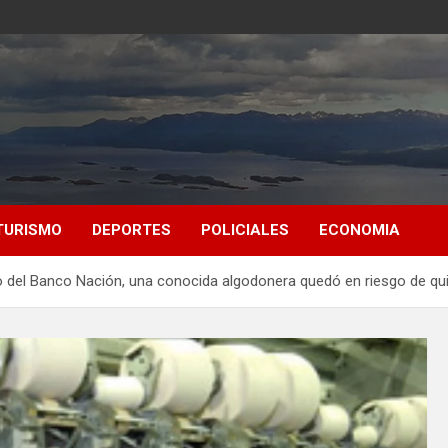
TURISMO
DEPORTES
POLICIALES
ECONOMIA
o del Banco Nación, una conocida algodonera quedó en riesgo de qu