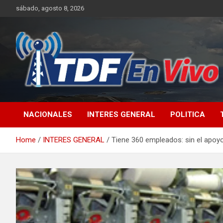
Skip
sábado, agosto 8, 2026
to
content
sitio web de noticias
NACIONALES
INTERES GENERAL
POLITICA
Home
INTERES GENERAL
Tiene 360 empleados: sin el apoy