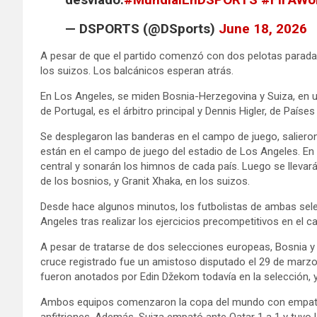
— DSPORTS (@DSports)
June 18, 2026
A pesar de que el partido comenzó con dos pelotas parada
los suizos. Los balcánicos esperan atrás.
En Los Angeles, se miden Bosnia-Herzegovina y Suiza, en un
de Portugal, es el árbitro principal y Dennis Higler, de Paíse
Se desplegaron las banderas en el campo de juego, salieron
están en el campo de juego del estadio de Los Angeles. En i
central y sonarán los himnos de cada país. Luego se llevará
de los bosnios, y Granit Xhaka, en los suizos.
Desde hace algunos minutos, los futbolistas de ambas sele
Angeles tras realizar los ejercicios precompetitivos en el 
A pesar de tratarse de dos selecciones europeas, Bosnia y
cruce registrado fue un amistoso disputado el 29 de marzo 
fueron anotados por Edin Džekom todavía en la selección, y
Ambos equipos comenzaron la copa del mundo con empates
anfitriones. Además, Suiza empató ante Qatar 1 a 1 y tuvo l