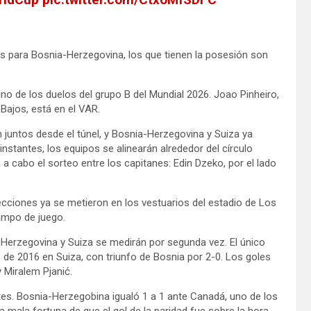
s para Bosnia-Herzegovina, los que tienen la posesión son
o de los duelos del grupo B del Mundial 2026. Joao Pinheiro,
s Bajos, está en el VAR.
 juntos desde el túnel, y Bosnia-Herzegovina y Suiza ya
nstantes, los equipos se alinearán alrededor del círculo
 a cabo el sorteo entre los capitanes: Edin Dzeko, por el lado
cciones ya se metieron en los vestuarios del estadio de Los
campo de juego.
 Herzegovina y Suiza se medirán por segunda vez. El único
de 2016 en Suiza, con triunfo de Bosnia por 2-0. Los goles
 Miralem Pjanić.
. Bosnia-Herzegobina igualó 1 a 1 ante Canadá, uno de los
a mala fortuna de que el gol de la paridad fue sobre la hora