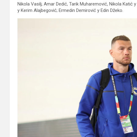
Nikola Vasilj; Amar Dedić, Tarik Muharemović, Nikola Katić 
y Kerim Alajbegović; Ermedin Demirović y Edin Džeko.