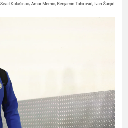
y Sead Kolašinac; Amar Memić, Benjamin Tahirović, Ivan Šunjić