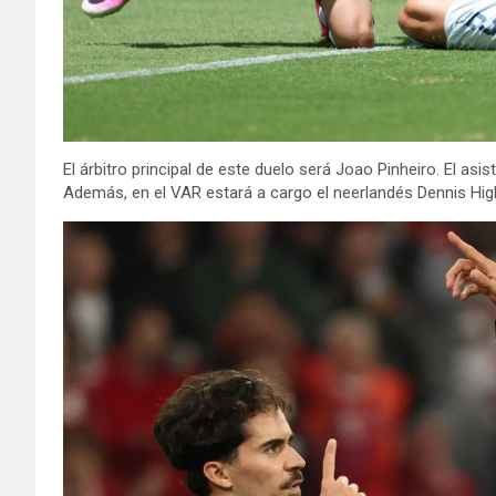
El árbitro principal de este duelo será Joao Pinheiro. El as
Además, en el VAR estará a cargo el neerlandés Dennis Higl