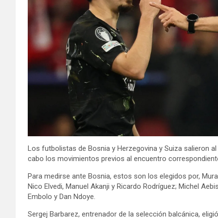
Los futbolistas de Bosnia y Herzegovina y Suiza salieron a
cabo los movimientos previos al encuentro correspondiente
Para medirse ante Bosnia, estos son los elegidos por, Murat
Nico Elvedi, Manuel Akanji y Ricardo Rodríguez; Michel Aebis
Embolo y Dan Ndoye.
Sergej Barbarez, entrenador de la selección balcánica, eligi