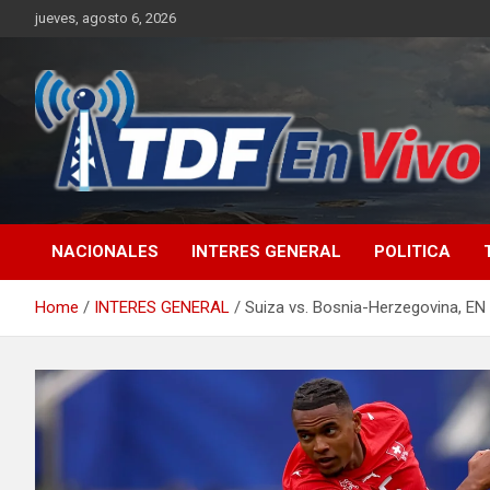
Skip
jueves, agosto 6, 2026
to
content
sitio web de noticias
NACIONALES
INTERES GENERAL
POLITICA
Home
INTERES GENERAL
Suiza vs. Bosnia-Herzegovina, EN 