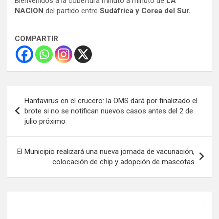
Bienvenidos a la cobertura minuto a minuto de
LA
NACION
del partido entre
Sudáfrica y Corea del Sur.
COMPARTIR
Navegación
Hantavirus en el crucero: la OMS dará por finalizado el
de
brote si no se notifican nuevos casos antes del 2 de
julio próximo
entradas
El Municipio realizará una nueva jornada de vacunación,
colocación de chip y adopción de mascotas