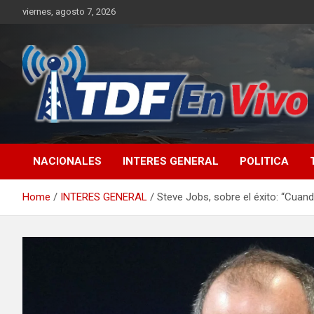
Skip
viernes, agosto 7, 2026
to
content
sitio web de noticias
NACIONALES
INTERES GENERAL
POLITICA
Home
INTERES GENERAL
Steve Jobs, sobre el éxito: “Cuan