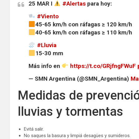
25 MAR I
#Alertas
para hoy:
#Viento
45-65 km/h con ráfagas ≥ 120 km/h
40-65 km/h con ráfagas ≥ 110 km/h
#Lluvia
15-30 mm
Más info en
https://t.co/GRjfngFWuF
— SMN Argentina (@SMN_Argentina)
Ma
Medidas de prevenci
lluvias y tormentas
Evitá salir.
No saques la basura y limpiá desagües y sumideros.