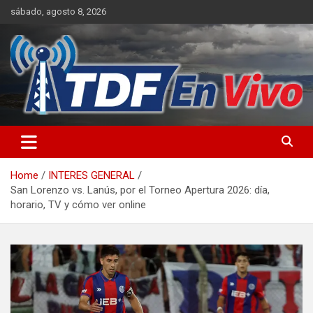
Skip
sábado, agosto 8, 2026
to
content
sitio web de noticias
Home
INTERES GENERAL
San Lorenzo vs. Lanús, por el Torneo Apertura 2026: día,
horario, TV y cómo ver online