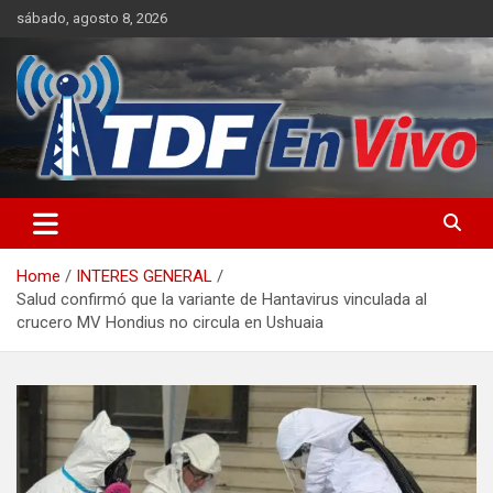
Skip
sábado, agosto 8, 2026
to
content
sitio web de noticias
Home
INTERES GENERAL
Salud confirmó que la variante de Hantavirus vinculada al
crucero MV Hondius no circula en Ushuaia