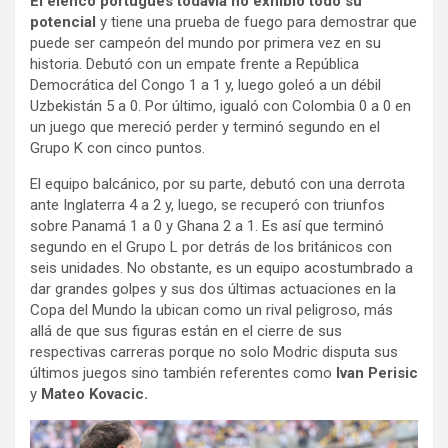
El elenco portugués todavía no exhibió todo su
potencial
y tiene una prueba de fuego para demostrar que
puede ser campeón del mundo por primera vez en su
historia. Debutó con un empate frente a República
Democrática del Congo 1 a 1 y, luego goleó a un débil
Uzbekistán 5 a 0. Por último, igualó con Colombia 0 a 0 en
un juego que mereció perder y terminó segundo en el
Grupo K con cinco puntos.
El equipo balcánico, por su parte, debutó con una derrota
ante Inglaterra 4 a 2 y, luego, se recuperó con triunfos
sobre Panamá 1 a 0 y Ghana 2 a 1. Es así que terminó
segundo en el Grupo L por detrás de los británicos con
seis unidades. No obstante, es un equipo acostumbrado a
dar grandes golpes y sus dos últimas actuaciones en la
Copa del Mundo la ubican como un rival peligroso, más
allá de que sus figuras están en el cierre de sus
respectivas carreras porque no solo Modric disputa sus
últimos juegos sino también referentes como
Ivan Perisic
y
Mateo Kovacic.