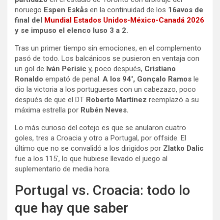
noruego
Espen Eskås
en la continuidad de los
16avos de
final del
Mundial Estados Unidos-México-Canadá 2026
y se impuso el elenco luso 3 a 2.
Tras un primer tiempo sin emociones, en el complemento
pasó de todo. Los balcánicos se pusieron en ventaja con
un gol de
Iván Perisic
y, poco después,
Cristiano
Ronaldo
empató de penal.
A los 94′, Gonçalo Ramos
le
dio la victoria a los portugueses con un cabezazo, poco
después de que el DT
Roberto Martínez
reemplazó a su
máxima estrella por
Rubén Neves.
Lo más curioso del cotejo es que se anularon cuatro
goles, tres a Croacia y otro a Portugal, por offside. El
último que no se convalidó a los dirigidos por
Zlatko Dalic
fue a los 115′, lo que hubiese llevado el juego al
suplementario de media hora.
Portugal vs. Croacia: todo lo
que hay que saber