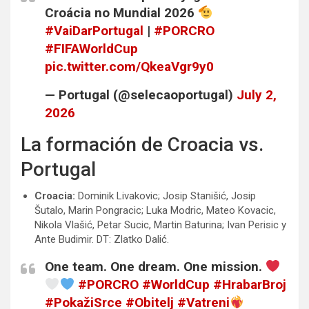
Croácia no Mundial 2026
#VaiDarPortugal
|
#PORCRO
#FIFAWorldCup
pic.twitter.com/QkeaVgr9y0
— Portugal (@selecaoportugal)
July 2,
2026
La formación de Croacia vs.
Portugal
Croacia:
Dominik Livakovic; Josip Stanišić, Josip
Šutalo, Marin Pongracic; Luka Modric, Mateo Kovacic,
Nikola Vlašić, Petar Sucic, Martin Baturina; Ivan Perisic y
Ante Budimir. DT: Zlatko Dalić.
One team. One dream. One mission.
#PORCRO
#WorldCup
#HrabarBroj
#PokažiSrce
#Obitelj
#Vatreni