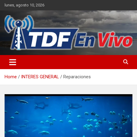
Skip
lunes, agosto 10, 2026
to
content
sitio web de noticias
Home
INTERES GENERAL
Reparaciones