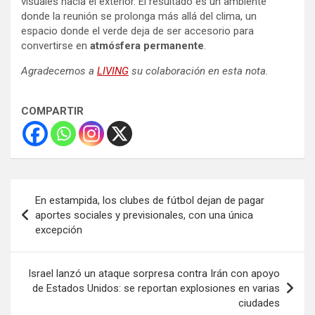
visuales hacia el exterior. El resultado es un ambiente
donde la reunión se prolonga más allá del clima, un
espacio donde el verde deja de ser accesorio para
convertirse en
atmósfera permanente
.
Agradecemos a
LIVING
su colaboración en esta nota.
COMPARTIR
Navegación
En estampida, los clubes de fútbol dejan de pagar
de
aportes sociales y previsionales, con una única
excepción
entradas
Israel lanzó un ataque sorpresa contra Irán con apoyo
de Estados Unidos: se reportan explosiones en varias
ciudades