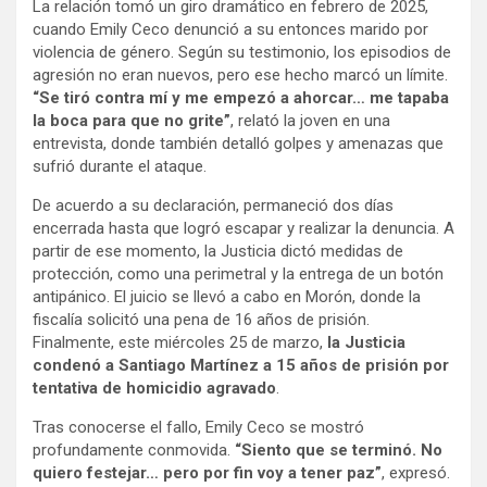
La relación tomó un giro dramático en febrero de 2025,
cuando Emily Ceco denunció a su entonces marido por
violencia de género. Según su testimonio, los episodios de
agresión no eran nuevos, pero ese hecho marcó un límite.
“Se tiró contra mí y me empezó a ahorcar… me tapaba
la boca para que no grite”
, relató la joven en una
entrevista, donde también detalló golpes y amenazas que
sufrió durante el ataque.
De acuerdo a su declaración, permaneció dos días
encerrada hasta que logró escapar y realizar la denuncia. A
partir de ese momento, la Justicia dictó medidas de
protección, como una perimetral y la entrega de un botón
antipánico. El juicio se llevó a cabo en Morón, donde la
fiscalía solicitó una pena de 16 años de prisión.
Finalmente, este miércoles 25 de marzo,
la Justicia
condenó a Santiago Martínez a 15 años de prisión por
tentativa de homicidio agravado
.
Tras conocerse el fallo, Emily Ceco se mostró
profundamente conmovida.
“Siento que se terminó. No
quiero festejar… pero por fin voy a tener paz”
, expresó.