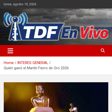
Skip
lunes, agosto 10, 2026
to
content
sitio web de noticias
Home
INTERES GENERAL
Quién ganó el Martín Fierro de Oro 2026