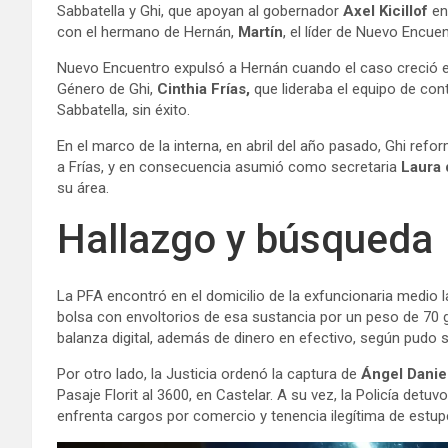
Sabbatella y Ghi, que apoyan al gobernador
Axel Kicillof
en
con el hermano de Hernán,
Martín
, el líder de Nuevo Encue
Nuevo Encuentro expulsó a Hernán cuando el caso creció e
Género de Ghi,
Cinthia Frías,
que lideraba el equipo de cont
Sabbatella, sin éxito.
En el marco de la interna, en abril del año pasado, Ghi refo
a Frías, y en consecuencia asumió como secretaria
Laura 
su área.
Hallazgo y búsqueda
La PFA encontró en el domicilio de la exfuncionaria
medio l
bolsa con envoltorios de esa sustancia por un peso de 70
balanza digital, además de dinero en efectivo, según pudo 
Por otro lado, la Justicia ordenó la captura de
Ángel Danie
Pasaje Florit al 3600, en Castelar. A su vez, la Policía det
enfrenta cargos por comercio y tenencia ilegítima de estup