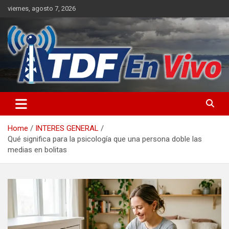
Skip
viernes, agosto 7, 2026
to
content
sitio web de noticias
Home
INTERES GENERAL
Qué significa para la psicología que una persona doble las
medias en bolitas