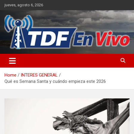
Skip
jueves, agosto 6, 2026
to
content
sitio web de noticias
Home
INTERES GENERAL
Qué es Semana Santa y cuándo empieza este 2026