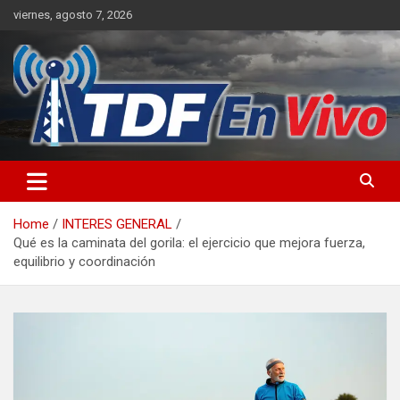
Skip
viernes, agosto 7, 2026
to
content
sitio web de noticias
Home
INTERES GENERAL
Qué es la caminata del gorila: el ejercicio que mejora fuerza,
equilibrio y coordinación