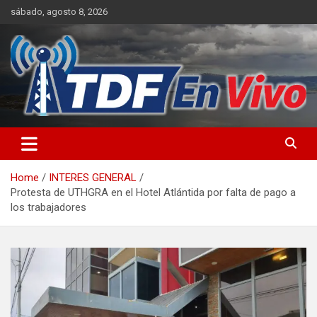
Skip
sábado, agosto 8, 2026
to
content
sitio web de noticias
Home
INTERES GENERAL
Protesta de UTHGRA en el Hotel Atlántida por falta de pago a
los trabajadores