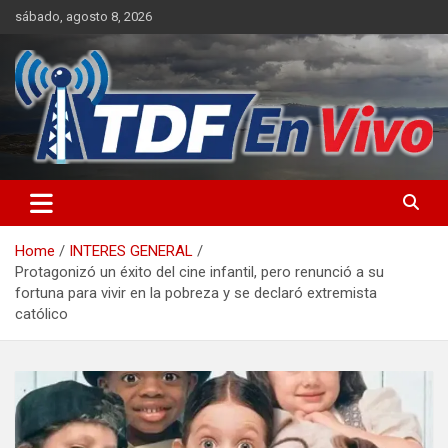
Skip
sábado, agosto 8, 2026
to
content
sitio web de noticias
Home
INTERES GENERAL
Protagonizó un éxito del cine infantil, pero renunció a su
fortuna para vivir en la pobreza y se declaró extremista
católico