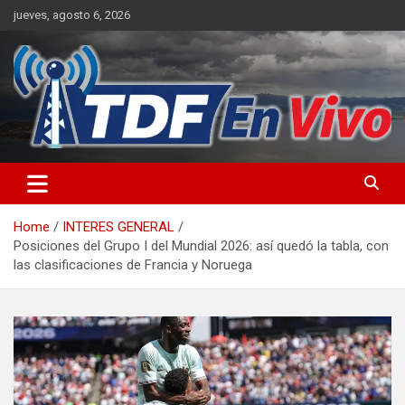
Skip
jueves, agosto 6, 2026
to
content
sitio web de noticias
Home
INTERES GENERAL
Posiciones del Grupo I del Mundial 2026: así quedó la tabla, con
las clasificaciones de Francia y Noruega