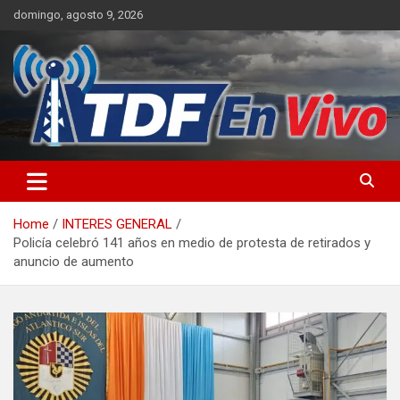
Skip
domingo, agosto 9, 2026
to
content
sitio web de noticias
Home
INTERES GENERAL
Policía celebró 141 años en medio de protesta de retirados y
anuncio de aumento