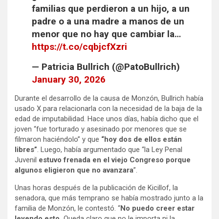
familias que perdieron a un hijo, a un
padre o a una madre a manos de un
menor que no hay que cambiar la…
https://t.co/cqbjcfXzri
— Patricia Bullrich (@PatoBullrich)
January 30, 2026
Durante el desarrollo de la causa de Monzón, Bullrich había
usado X para relacionarla con la necesidad de la baja de la
edad de imputabilidad. Hace unos días, había dicho que el
joven “fue torturado y asesinado por menores que se
filmaron haciéndolo” y que
“hoy dos de ellos están
libres”
. Luego, había argumentado que “la Ley Penal
Juvenil
estuvo frenada en el viejo Congreso porque
algunos eligieron que no avanzara
”.
Unas horas después de la publicación de Kicillof, la
senadora, que más temprano se había mostrado junto a la
familia de Monzón, le contestó. “
No puedo creer estar
leyendo esto.
Queda claro que no le importa ni la