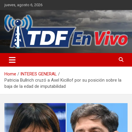
Skip
jueves, agosto 6, 2026
to
content
sitio web de noticias
Home
INTERES GENERAL
Patricia Bullrich cruzó a Axel Kicillof por su posición sobre la
baja de la edad de imputabilidad