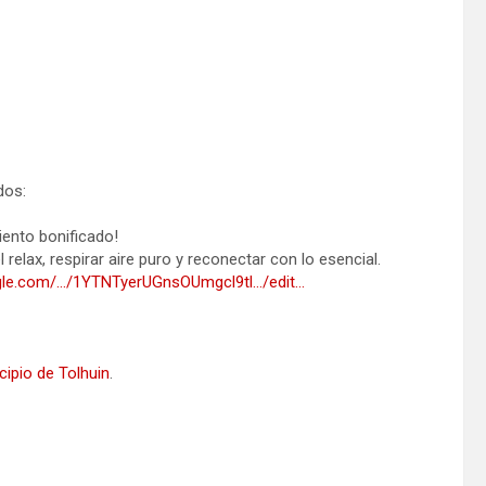
dos:
iento bonificado!
elax, respirar aire puro y reconectar con lo esencial.
ogle.com/…/1YTNTyerUGnsOUmgcl9tl…/edit…
cipio de Tolhuin
.