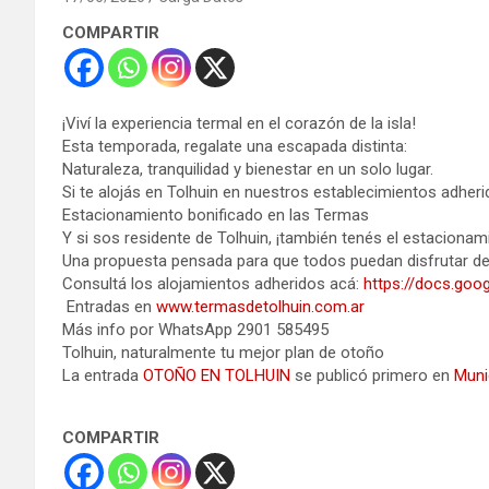
COMPARTIR
¡Viví la experiencia termal en el corazón de la isla!
Esta temporada, regalate una escapada distinta:
Naturaleza, tranquilidad y bienestar en un solo lugar.
Si te alojás en Tolhuin en nuestros establecimientos adheri
Estacionamiento bonificado en las Termas
Y si sos residente de Tolhuin, ¡también tenés el estacionam
Una propuesta pensada para que todos puedan disfrutar del r
Consultá los alojamientos adheridos acá:
https://docs.go
Entradas en
www.termasdetolhuin.com.ar
Más info por WhatsApp 2901 585495
Tolhuin, naturalmente tu mejor plan de otoño
La entrada
OTOÑO EN TOLHUIN
se publicó primero en
Muni
COMPARTIR