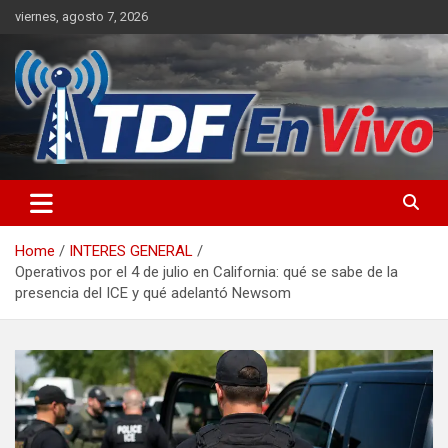
Skip
viernes, agosto 7, 2026
to
content
sitio web de noticias
Home
INTERES GENERAL
Operativos por el 4 de julio en California: qué se sabe de la
presencia del ICE y qué adelantó Newsom