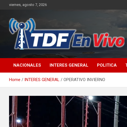
Skip
viernes, agosto 7, 2026
to
content
sitio web de noticias
NACIONALES
INTERES GENERAL
POLITICA
Home
INTERES GENERAL
OPERATIVO INVIERNO