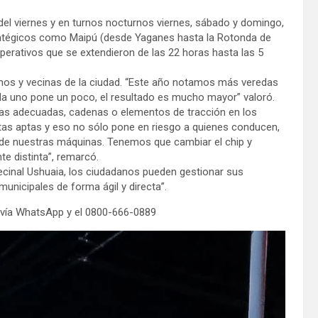
del viernes y en turnos nocturnos viernes, sábado y domingo,
tratégicos como Maipú (desde Yaganes hasta la Rotonda de
perativos que se extendieron de las 22 horas hasta las 5
inos y vecinas de la ciudad. “Este año notamos más veredas
ada uno pone un poco, el resultado es mucho mayor” valoró.
rtas adecuadas, cadenas o elementos de tracción en los
rtas aptas y eso no sólo pone en riesgo a quienes conducen,
y de nuestras máquinas. Tenemos que cambiar el chip y
e distinta”, remarcó.
ecinal Ushuaia, los ciudadanos pueden gestionar sus
municipales de forma ágil y directa”.
vía WhatsApp y el 0800-666-0889