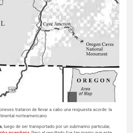
oneses trataron de llevar a cabo una respuesta acorde: la
tinental norteamericano.
a
, luego de ser transportado por un submarino particular,
mba incendiaria
. Pero el resultado fue tan magro que este