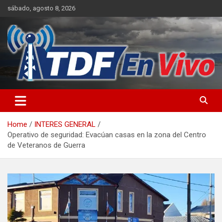
Skip
sábado, agosto 8, 2026
to
content
sitio web de noticias
Home
INTERES GENERAL
Operativo de seguridad: Evacúan casas en la zona del Centro
de Veteranos de Guerra