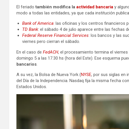
El feriado
también modifica la
actividad bancaria
y algun
modo a todas las entidades, ya que cada institución publica
Bank of America
: las oficinas y los centros financieros
TD Bank
: el sábado 4 de julio aparece entre las fechas 
Federal Reserve Financial Services
: los bancos y las su
viernes pero cierran el sábado.
En el caso de
FedACH
, el procesamiento termina el viernes 3
domingo 5 a las 17.30 hs (hora del Este). Ese esquema pue
bancarios
.
A su vez, la Bolsa de Nueva York (
NYSE
, por sus siglas en i
del Día de la Independencia. Nasdaq fija la misma fecha c
Estados Unidos.