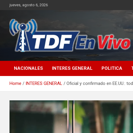
Skip
jueves, agosto 6, 2026
to
content
sitio web de noticias
NACIONALES
INTERES GENERAL
POLITICA
Home
INTERES GENERAL
Oficial y confirmado en EE.UU.: t