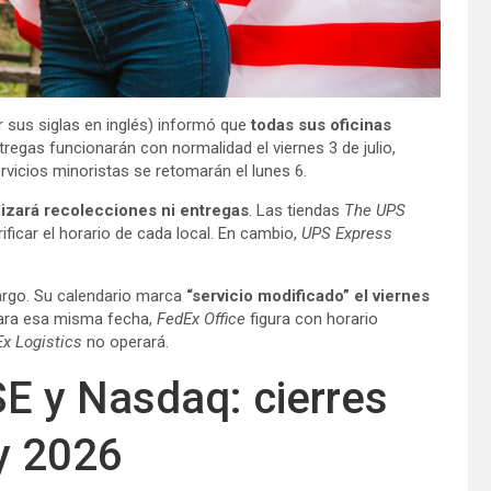
r sus siglas en inglés) informó que
todas sus oficinas
tregas funcionarán con normalidad el viernes 3 de julio,
rvicios minoristas se retomarán el lunes 6.
izará recolecciones ni entregas
. Las tiendas
The UPS
ficar el horario de cada local. En cambio,
UPS Express
argo. Su calendario marca
“servicio modificado” el viernes
Para esa misma fecha,
FedEx Office
figura con horario
x Logistics
no operará.
E y Nasdaq: cierres
y 2026