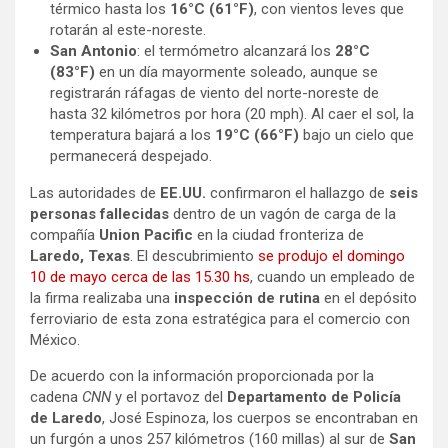
térmico hasta los
16°C (61°F)
, con vientos leves que
rotarán al este-noreste.
San Antonio
: el termómetro alcanzará los
28°C
(83°F)
en un día mayormente soleado, aunque se
registrarán ráfagas de viento del norte-noreste de
hasta 32 kilómetros por hora (20 mph). Al caer el sol, la
temperatura bajará a los
19°C (66°F)
bajo un cielo que
permanecerá despejado.
Las autoridades de
EE.UU.
confirmaron el hallazgo de
seis
personas fallecidas
dentro de un vagón de carga de la
compañía
Union Pacific
en la ciudad fronteriza de
Laredo, Texas
. El descubrimiento
se produjo el domingo
10 de mayo cerca de las 15.30 hs
, cuando un empleado de
la firma realizaba una
inspección de rutina
en el depósito
ferroviario de esta zona estratégica para el comercio con
México.
De acuerdo con la información proporcionada por la
cadena
CNN
y el portavoz del
Departamento de Policía
de Laredo
, José Espinoza, los cuerpos se encontraban en
un furgón a unos 257 kilómetros (160 millas) al sur de
San