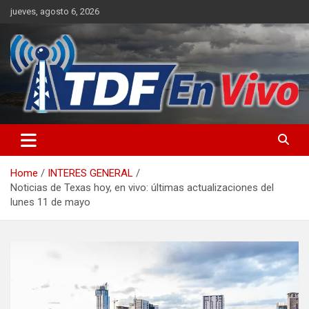
Skip
jueves, agosto 6, 2026
to
content
sitio web de noticias
Home
INTERES GENERAL
Noticias de Texas hoy, en vivo: últimas actualizaciones del
lunes 11 de mayo