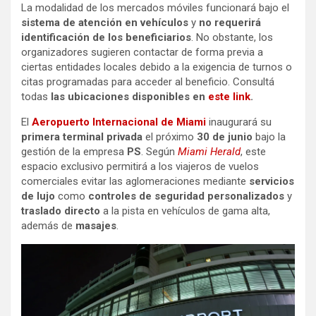
La modalidad de los mercados móviles funcionará bajo el
sistema de atención en vehículos
y
no requerirá
identificación de los beneficiarios
. No obstante, los
organizadores sugieren contactar de forma previa a
ciertas entidades locales debido a la exigencia de turnos o
citas programadas para acceder al beneficio. Consultá
todas
las ubicaciones disponibles en
este link
.
El
Aeropuerto Internacional de Miami
inaugurará su
primera terminal
privada
el próximo
30 de junio
bajo la
gestión de la empresa
PS
. Según
Miami Herald
, este
espacio exclusivo permitirá a los viajeros de vuelos
comerciales evitar las aglomeraciones mediante
servicios
de lujo
como
controles de seguridad personalizados
y
traslado directo
a la pista en vehículos de gama alta,
además de
masajes
.