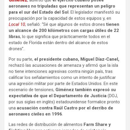
Giménez
, advirtió que
el ejército cubano posee
aeronaves no tripuladas que representan un peligro
para el sur del Estado del Sol
. El legislador manifestó su
preocupación por la capacidad de estos equipos y, en
Local 10
, señaló: “Sé que algunos de estos drones
tienen
un alcance de 200 kilómetros con cargas útiles de 22
libras
, lo que significa que prácticamente todos en el
estado de Florida están dentro del alcance de estos
drones”.
Por su parte,
el presidente cubano, Miguel Díaz-Canel,
rechazó las acusaciones de amenaza y afirmó que la isla
no tiene intenciones agresivas contra ningún país, tras
calificar los señalamientos como un intento de justificar
una agresión militar por parte de Estados Unidos. En este
escenario de tensiones,
Giménez también expresó su
expectativa de que el Departamento de Justicia
(DOJ,
por sus siglas en inglés) estadounidense formalice pronto
una
acusación contra Raúl Castro por el derribo de
aeronaves civiles en 1996
.
Las redes de distribución de alimentos
Farm Share y