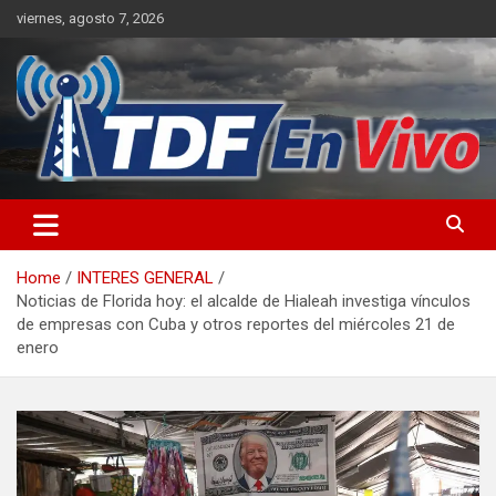
Skip
viernes, agosto 7, 2026
to
content
sitio web de noticias
Home
INTERES GENERAL
Noticias de Florida hoy: el alcalde de Hialeah investiga vínculos
de empresas con Cuba y otros reportes del miércoles 21 de
enero