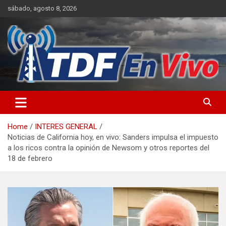
Skip
sábado, agosto 8, 2026
to
content
sitio web de noticias
Home
INTERES GENERAL
Noticias de California hoy, en vivo: Sanders impulsa el impuesto
a los ricos contra la opinión de Newsom y otros reportes del
18 de febrero