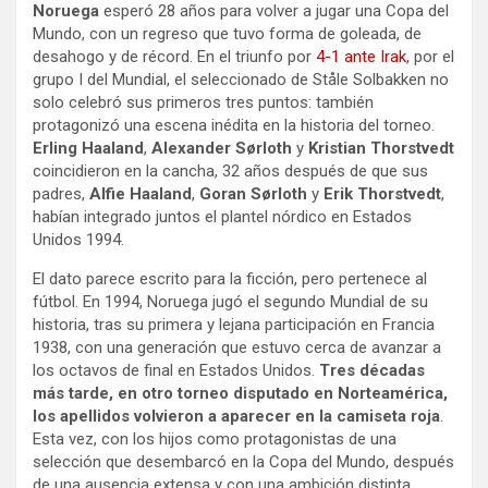
Noruega
esperó 28 años para volver a jugar una Copa del
Mundo, con un regreso que tuvo forma de goleada, de
desahogo y de récord. En el triunfo por
4-1 ante Irak
, por el
grupo I del Mundial, el seleccionado de Ståle Solbakken no
solo celebró sus primeros tres puntos: también
protagonizó una escena inédita en la historia del torneo.
Erling Haaland
,
Alexander Sørloth
y
Kristian Thorstvedt
coincidieron en la cancha, 32 años después de que sus
padres,
Alfie Haaland
,
Goran Sørloth
y
Erik Thorstvedt
,
habían integrado juntos el plantel nórdico en Estados
Unidos 1994.
El dato parece escrito para la ficción, pero pertenece al
fútbol. En 1994, Noruega jugó el segundo Mundial de su
historia, tras su primera y lejana participación en Francia
1938, con una generación que estuvo cerca de avanzar a
los octavos de final en Estados Unidos.
Tres décadas
más tarde, en otro torneo disputado en Norteamérica,
los apellidos volvieron a aparecer en la camiseta roja
.
Esta vez, con los hijos como protagonistas de una
selección que desembarcó en la Copa del Mundo, después
de una ausencia extensa y con una ambición distinta.