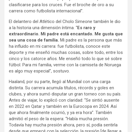
clasificarse para los cruces. Fue el broche de oro a su
carrera como futbolista internacional”.
El delantero del Atlético del Cholo Simeone también le dio
a la historia una dimensión íntima. “
Es raro y
extraordinario. Mi padre está encantado. Me gusta que
sea una cosa de familia.
Mi padre es la persona que más
ha influido en mi carrera: fue futbolista, conoce este
deporte y me enseñó muchas cosas, sobre todo, entre los
cinco y los catorce años. Me enseñó todo lo que sé sobre
fútbol. Para mi familia, verme con la camiseta de Noruega
es algo muy especial”, sostuvo.
Haaland, por su parte, llegó al Mundial con una carga
distinta. Su carrera acumula títulos, récords y goles en
clubes, y ahora sumó disputar un gran torneo con su país.
Antes de viajar, lo explicó con claridad: “Se sintió ausente
en 2022 en Qatar y también en la Eurocopa en 2024. Así
que ahora finalmente ocurrió, y ya era hora”. También
admitió el peso de la espera: “Había mucha presión.
Todavía hay mucha presión ahora, pero sí, podía sentirla
desde que empecé con la selección, la presión [de llegar a