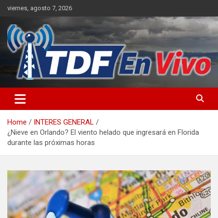
Skip
viernes, agosto 7, 2026
to
content
sitio web de noticias
Home
INTERES GENERAL
¿Nieve en Orlando? El viento helado que ingresará en Florida
durante las próximas horas