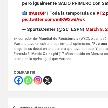
pero igualmente SALIÓ PRIMERO con Saf
#AusGP
| Toda la temporada de
#F2
p
pic.twitter.com/eBKW2wdAwk
— SportsCenter (@SC_ESPN)
March 8, 
Ex corredor del
Mundial de Resistencia
(WEC), bicampeón
Varrone tuvo un estreno que invita al optimismo.
“Fue una 
luego de su debut en una carrera que tuvo de todo. Y que a
Fórmula 3,
Mattia Colnaghi
(17 años, nacido en Monza) co
último en la sprint. Igual que Varrone.
COMPARTIR
Navegación
Vanidad, divino tesoro