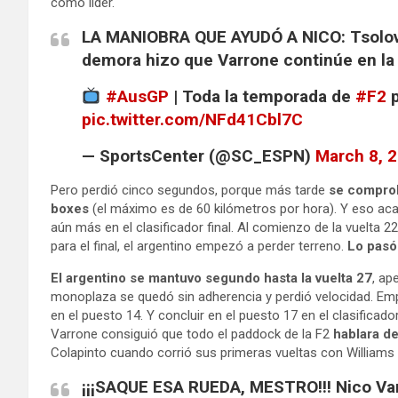
como líder.
LA MANIOBRA QUE AYUDÓ A NICO: Tsolov n
demora hizo que Varrone continúe en la 
#AusGP
| Toda la temporada de
#F2
p
pic.twitter.com/NFd41Cbl7C
— SportsCenter (@SC_ESPN)
March 8, 
Pero perdió cinco segundos, porque más tarde
se comprob
boxes
(el máximo es de 60 kilómetros por hora). Y eso acar
aún más en el clasificador final. Al comienzo de la vuelta 2
para el final, el argentino empezó a perder terreno.
Lo pasó 
El argentino se mantuvo segundo hasta la vuelta 27
, ap
monoplaza se quedó sin adherencia y perdió velocidad. Em
en el puesto 14. Y concluir en el puesto 17 en el clasifica
Varrone consiguió que todo el paddock de la F2
hablara de
Colapinto cuando corrió sus primeras vueltas con Williams 
¡¡¡SAQUE ESA RUEDA, MESTRO!!! Nico Va