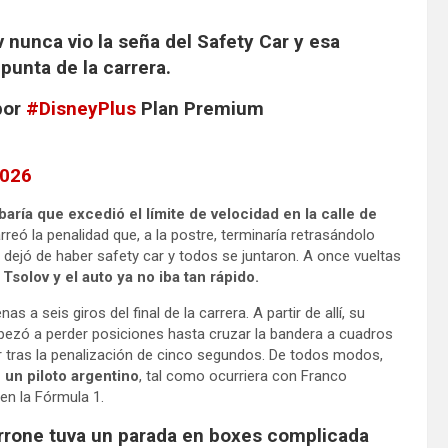
unca vio la seña del Safety Car y esa
punta de la carrera.
or
#DisneyPlus
Plan Premium
2026
aría que excedió el límite de velocidad en la calle de
reó la penalidad que, a la postre, terminaría retrasándolo
2 dejó de haber safety car y todos se juntaron. A once vueltas
Tsolov y el auto ya no iba tan rápido.
enas a seis giros del final de la carrera. A partir de allí, su
pezó a perder posiciones hasta cruzar la bandera a cuadros
dor tras la penalización de cinco segundos. De todos modos,
 un piloto argentino
, tal como ocurriera con Franco
en la Fórmula 1.
rrone tuva un parada en boxes complicada