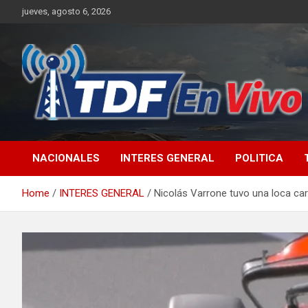
Skip
jueves, agosto 6, 2026
to
content
sitio web de noticias
NACIONALES
INTERES GENERAL
POLITICA
Home
INTERES GENERAL
Nicolás Varrone tuvo una loca car