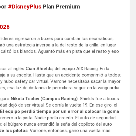
or
#DisneyPlus
Plan Premium
2026
 líderes ingresaron a boxes para cambiar los neumáticos,
 una estrategia inversa a la del resto de la grilla: en lugar
 calzó los blandos. Aguantó más en pista que el resto y eso
isor al inglés
Cian Shields
, del equipo AIX Racing. En la
ntaja a su escolta. Hasta que un accidente comprimió a todos:
 y hubo safety car virtual. Varrone necesitaba sacar la mayor
s, esa luz de distancia le permitiera seguir en la vanguardia.
úlgaro
Nikola Tsolov (Campos Racing)
. Shields fue a boxes
 dejó de ser virtual. Se corría la vuelta 19. En ese giro, el
El equipo perdió tiempo por un error al colocar la goma
imero a la pista. Nadie podía creerlo. El auto de seguridad
: el búlgaro nunca entendió la seña del copiloto del auto
de los pilotos
. Varrone, entonces, ganó una vuelta más