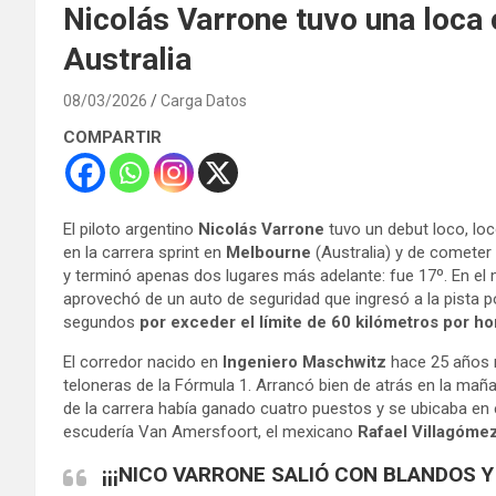
Nicolás Varrone tuvo una loca 
Australia
08/03/2026
Carga Datos
COMPARTIR
El piloto argentino
Nicolás Varrone
tuvo un debut loco, loc
en la carrera sprint en
Melbourne
(Australia) y de cometer 
y terminó apenas dos lugares más adelante: fue 17º. En el 
aprovechó de un auto de seguridad que ingresó a la pista po
segundos
por exceder el límite de 60 kilómetros por h
El corredor nacido en
Ingeniero Maschwitz
hace 25 años n
teloneras de la Fórmula 1. Arrancó bien de atrás en la mañ
de la carrera había ganado cuatro puestos y se ubicaba en
escudería Van Amersfoort, el mexicano
Rafael Villagóme
¡¡¡NICO VARRONE SALIÓ CON BLANDOS Y 