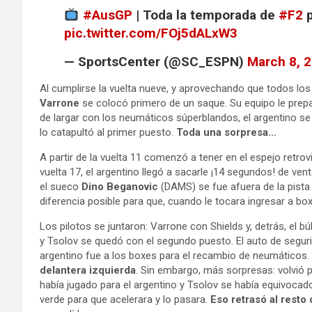
#AusGP
| Toda la temporada de
#F2
p
pic.twitter.com/FOj5dALxW3
— SportsCenter (@SC_ESPN)
March 8, 
Al cumplirse la vuelta nueve, y aprovechando que todos los
Varrone
se colocó primero de un saque. Su equipo le preparó
de largar con los neumáticos súperblandos, el argentino se
lo catapultó al primer puesto.
Toda una sorpresa…
A partir de la vuelta 11 comenzó a tener en el espejo retrov
vuelta 17, el argentino llegó a sacarle ¡14 segundos! de ve
el sueco
Dino Beganovic
(DAMS) se fue afuera de la pista
diferencia posible para que, cuando le tocara ingresar a boxe
Los pilotos se juntaron: Varrone con Shields y, detrás, el b
y Tsolov se quedó con el segundo puesto. El auto de seguridad
argentino fue a los boxes para el recambio de neumáticos.
delantera izquierda
. Sin embargo, más sorpresas: volvió pr
había jugado para el argentino y Tsolov se había equivocado
verde para que acelerara y lo pasara.
Eso retrasó al resto 