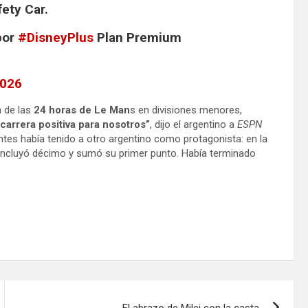
ety Car.
or
#DisneyPlus
Plan Premium
2026
 de las
24 horas de Le Man
s en divisiones menores,
carrera positiva para nosotros”
, dijo el argentino a
ESPN
ntes había tenido a otro argentino como protagonista: en la
ncluyó décimo y sumó su primer punto. Había terminado
El abrazo de Milei con la casta