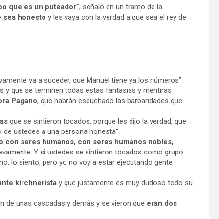
ipo que es un puteador”
, señaló en un tramo de la
e sea honesto
y les vaya con la verdad a que sea el rey de
ctivamente va a suceder, que Manuel tiene ya los números”.
s y que se terminen todas estas fantasías y mentiras
ñora Pagano
, que habrán escuchado las barbaridades que
tas
que se sintieron tocados, porque les dijo la verdad, que
ego de ustedes a una persona honesta”.
to con seres humanos, con seres humanos nobles,
nuevamente. Y si ustedes se sintieron tocados como grupo
no, lo siento, pero yo no voy a estar ejecutando gente
ante kirchnerista
y que justamente es muy dudoso todo su
aban de unas cascadas y demás y se vieron que
eran dos