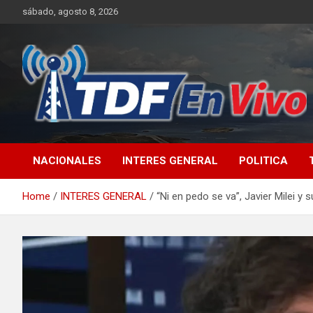
Skip
sábado, agosto 8, 2026
to
content
sitio web de noticias
NACIONALES
INTERES GENERAL
POLITICA
Home
INTERES GENERAL
“Ni en pedo se va”, Javier Milei 