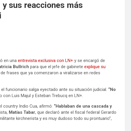
ei y sus reacciones más
i
ó en una
entrevista
exclusiva con LN+
y se encargó de
tricia Bullrich
para que el jefe de gabinete
explique su
e de frases que ya comenzaron a viralizarse en redes
e el funcionario salga eyectado ante su situación judicial.
“No
go con Luis Majul y Esteban Trebucq en LN+.
l country Indio Cua, afirmó:
“Hablaban de una cascada y
ista,
Matías Tabar
, que declaró ante el fiscal federal Gerardo
militante kirchnerista y es muy dudoso todo su prontuario”,