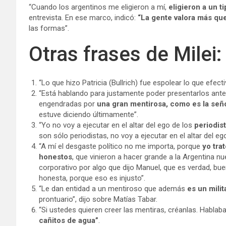
“Cuando los argentinos me eligieron a mí,
eligieron a un t
entrevista. En ese marco, indicó:
“La gente valora más qu
las formas”.
Otras frases de Milei:
“Lo que hizo Patricia (Bullrich) fue espolear lo que efe
“Está hablando para justamente poder presentarlos ante
engendradas por
una gran mentirosa, como es la se
estuve diciendo últimamente”.
“Yo no voy a ejecutar en el altar del ego de los
periodis
son sólo periodistas, no voy a ejecutar en el altar del 
“A mí el desgaste político no me importa, porque
yo tra
honestos
, que vinieron a hacer grande a la Argentina 
corporativo por algo que dijo Manuel, que es verdad, bue
honesta, porque eso es injusto”.
“Le dan entidad a un mentiroso que además
es un milit
prontuario”, dijo sobre Matías Tabar.
“Si ustedes quieren creer las mentiras, créanlas. Habl
cañitos de agua”
.