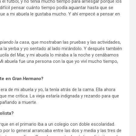
 el fútbol, y no tenía mucho tiempo para arriesgar porque los
difícil pensar cuánto tiempo podía aguantar hasta que se
ue a mi abuela le gustaba mucho. Y ahí empecé a pensar en
piando la casa
, que mostraban las pruebas y las actividades,
 la yerba y yo sentado al lado mirándolo. Y después también
cila del Mar, y mi abuela lo miraba a la noche y cenábamos
 Mi abuela fue una persona con la que yo viví mucho tiempo,
ste en
Gran Hermano
?
 era de mi abuela y yo, la tenía atrás de la cama. Ella ahora
ue me critica. La vieja estaría indignada y rezando para que
mpañando a muerte.
olista?
que en el primario iba a un colegio con doble escolaridad.
 por lo general arrancaba entre las dos y media y las tres de