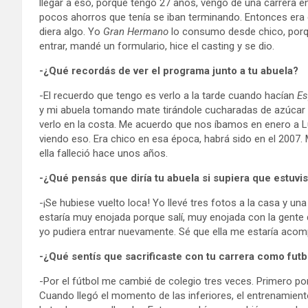
llegar a eso, porque tengo 27 años, vengo de una carrera en
pocos ahorros que tenía se iban terminando. Entonces era 
diera algo. Yo
Gran Hermano
lo consumo desde chico, porq
entrar, mandé un formulario, hice el casting y se dio.
-¿Qué recordás de ver el programa junto a tu abuela?
-El recuerdo que tengo es verlo a la tarde cuando hacían
Es
y mi abuela tomando mate tirándole cucharadas de azúcar a
verlo en la costa. Me acuerdo que nos íbamos en enero a Lu
viendo eso. Era chico en esa época, habrá sido en el 2007.
ella falleció hace unos años.
-¿Qué pensás que diría tu abuela si supiera que estuvi
-¡Se hubiese vuelto loca! Yo llevé tres fotos a la casa y una
estaría muy enojada porque salí, muy enojada con la gente q
yo pudiera entrar nuevamente. Sé que ella me estaría aco
-¿Qué sentís que sacrificaste con tu carrera como futb
-Por el fútbol me cambié de colegio tres veces. Primero por
Cuando llegó el momento de las inferiores, el entrenamiento