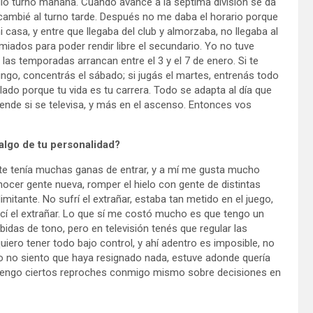
gio turno mañana. Cuando avancé a la séptima división se da
e cambié al turno tarde. Después no me daba el horario porque
asa, y entre que llegaba del club y almorzaba, no llegaba al
iados para poder rendir libre el secundario. Yo no tuve
as temporadas arrancan entre el 3 y el 7 de enero. Si te
ingo, concentrás el sábado; si jugás el martes, entrenás todo
 lado porque tu vida es tu carrera. Todo se adapta al día que
pende si se televisa, y más en el ascenso. Entonces vos
 algo de tu personalidad?
nte tenía muchas ganas de entrar, y a mí me gusta mucho
ocer gente nueva, romper el hielo con gente de distintas
imitante. No sufrí el extrañar, estaba tan metido en el juego,
cí el extrañar. Lo que sí me costó mucho es que tengo un
idas de tono, pero en televisión tenés que regular las
ero tener todo bajo control, y ahí adentro es imposible, no
 no siento que haya resignado nada, estuve adonde quería
te tengo ciertos reproches conmigo mismo sobre decisiones en