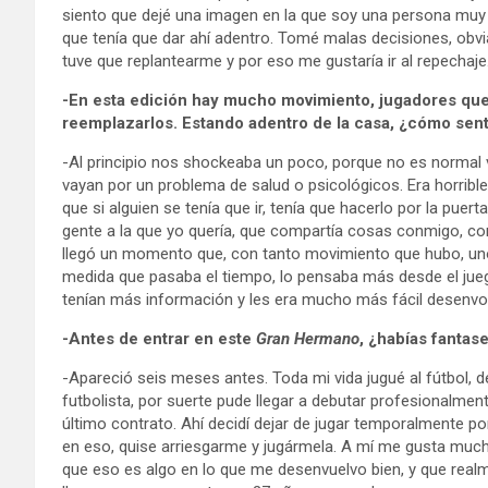
siento que dejé una imagen en la que soy una persona muy a
que tenía que dar ahí adentro. Tomé malas decisiones, obv
tuve que replantearme y por eso me gustaría ir al repechaje
-En esta edición hay mucho movimiento, jugadores que 
reemplazarlos. Estando adentro de la casa, ¿cómo sen
-Al principio nos shockeaba un poco, porque no es norma
vayan por un problema de salud o psicológicos. Era horrib
que si alguien se tenía que ir, tenía que hacerlo por la pue
gente a la que yo quería, que compartía cosas conmigo, c
llegó un momento que, con tanto movimiento que hubo, un
medida que pasaba el tiempo, lo pensaba más desde el jueg
tenían más información y les era mucho más fácil desenvol
-Antes de entrar en este
Gran Hermano
, ¿habías fantas
-Apareció seis meses antes. Toda mi vida jugué al fútbol, 
futbolista, por suerte pude llegar a debutar profesionalment
último contrato. Ahí decidí dejar de jugar temporalmente p
en eso, quise arriesgarme y jugármela. A mí me gusta mucho
que eso es algo en lo que me desenvuelvo bien, y que rea