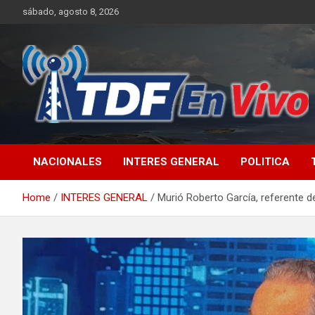
Skip
sábado, agosto 8, 2026
to
content
sitio web de noticias
NACIONALES
INTERES GENERAL
POLITICA
Home
INTERES GENERAL
Murió Roberto García, referente d