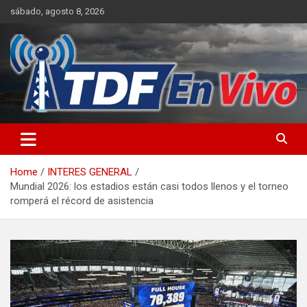
Skip
sábado, agosto 8, 2026
to
content
sitio web de noticias
Home
INTERES GENERAL
Mundial 2026: los estadios están casi todos llenos y el torneo
romperá el récord de asistencia