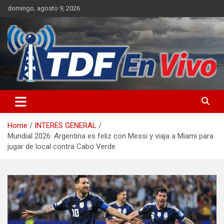
Skip
domingo, agosto 9, 2026
to
content
sitio web de noticias
Home
INTERES GENERAL
Mundial 2026: Argentina es feliz con Messi y viaja a Miami para
jugar de local contra Cabo Verde