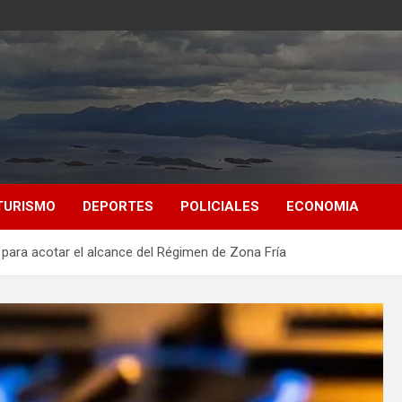
TURISMO
DEPORTES
POLICIALES
ECONOMIA
 para acotar el alcance del Régimen de Zona Fría