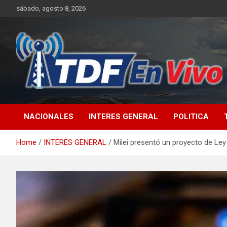
Skip
sábado, agosto 8, 2026
to
content
sitio web de noticias
NACIONALES
INTERES GENERAL
POLITICA
Home
INTERES GENERAL
Milei presentó un proyecto de Ley